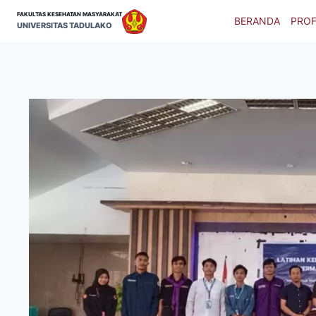
Skip
FAKULTAS KESEHATAN MASYARAKAT
BERANDA
PROF
to
UNIVERSITAS TADULAKO
content