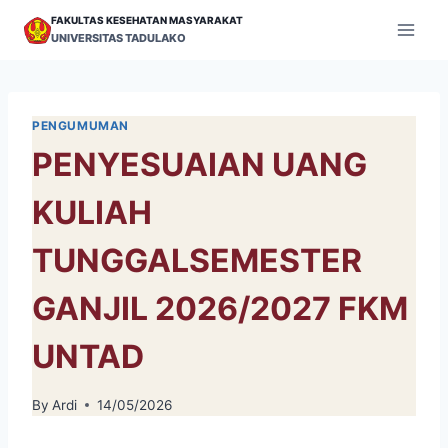
Skip
FAKULTAS KESEHATAN MASYARAKAT
to
UNIVERSITAS TADULAKO
content
PENGUMUMAN
PENYESUAIAN UANG
KULIAH
TUNGGALSEMESTER
GANJIL 2026/2027 FKM
UNTAD
By
Ardi
14/05/2026