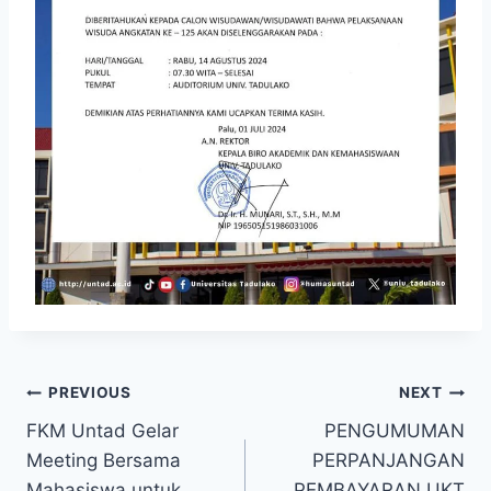
Post
PREVIOUS
NEXT
FKM Untad Gelar
PENGUMUMAN
navigation
Meeting Bersama
PERPANJANGAN
Mahasiswa untuk
PEMBAYARAN UKT