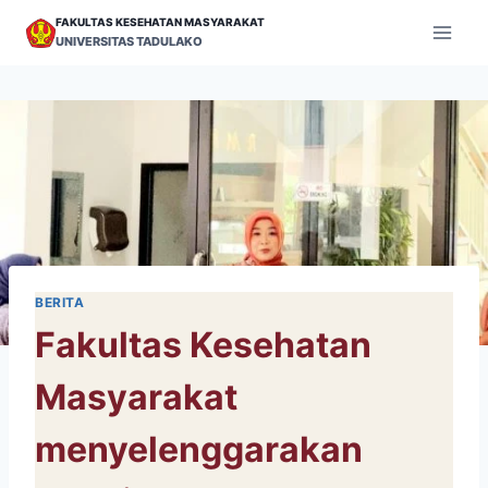
Skip
FAKULTAS KESEHATAN MASYARAKAT
to
UNIVERSITAS TADULAKO
content
BERITA
Fakultas Kesehatan
Masyarakat
menyelenggarakan