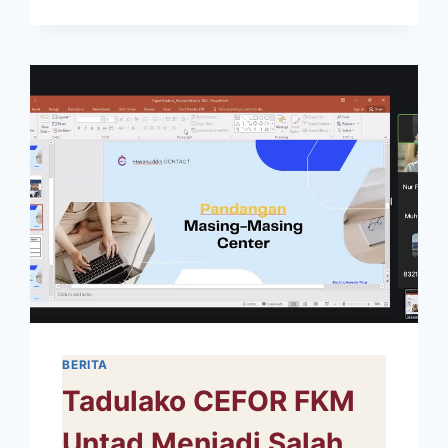
GELAR
RAMAH
TAMAH
DAN
PELEPASAN
CALON
WISUDAWAN
PERIODE
125
BERITA
Tadulako CEFOR FKM
Untad Menjadi Salah