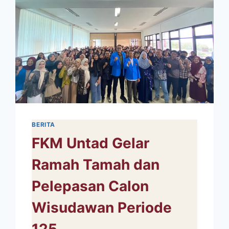
LOMBA
DIES
NATALIS UNTAD KE-
43
BERITA
FKM Untad Gelar
Ramah Tamah dan
Pelepasan Calon
Wisudawan Periode
125