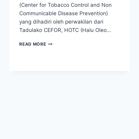
(Center for Tobacco Control and Non
Communicable Disease Prevention)
yang dihadiri oleh perwakilan dari
Tadulako CEFOR, HOTC (Halu Oleo…
TADULAKO
READ MORE
CEFOR
FKM
UNTAD
MENJADI
SALAH
SATU
PELAKSANA
THE
3RD
SYMPOSIUM
OF
TOBACCO
CONTROL
AND NCD PREVENTION