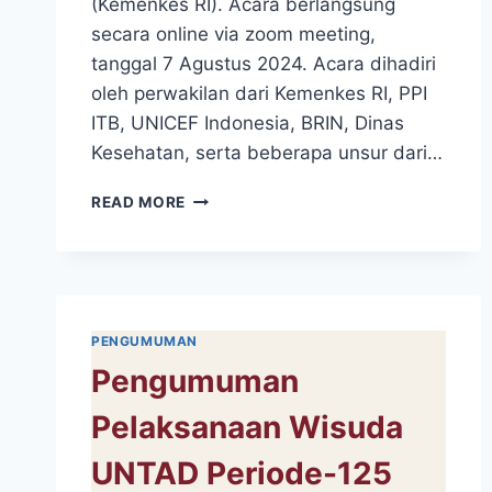
(Kemenkes RI). Acara berlangsung
secara online via zoom meeting,
tanggal 7 Agustus 2024. Acara dihadiri
oleh perwakilan dari Kemenkes RI, PPI
ITB, UNICEF Indonesia, BRIN, Dinas
Kesehatan, serta beberapa unsur dari…
FKM
READ MORE
UNTAD
TURUT
DIUNDANG
DALAM
WEBINAR
JEJARING
PENGUMUMAN
UNIVERSITAS
Pengumuman
DALAM
BIDANG
Pelaksanaan Wisuda
KESEHATAN
DAN
UNTAD Periode-125
PERUBAHAN