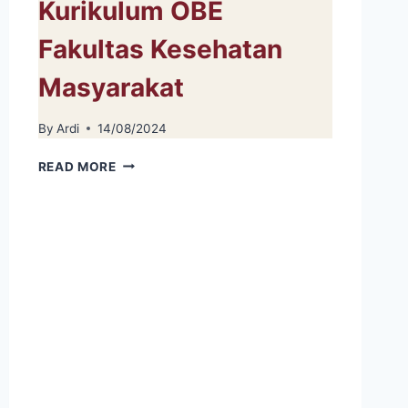
Kurikulum OBE
Fakultas Kesehatan
Masyarakat
By
Ardi
14/08/2024
WORKSHOP
READ MORE
PENYUSUNAN
KURIKULUM
OBE
FAKULTAS
KESEHATAN
MASYARAKAT