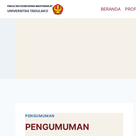
Skip
FAKULTAS KESEHATAN MASYARAKAT
BERANDA
PROF
to
UNIVERSITAS TADULAKO
content
PENGUMUMAN
PENGUMUMAN