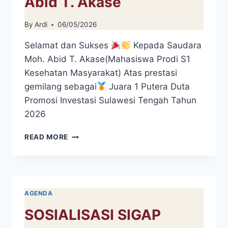
Abid T. Akase
By
Ardi
06/05/2026
Selamat dan Sukses
Kepada Saudara
Moh. Abid T. Akase(Mahasiswa Prodi S1
Kesehatan Masyarakat) Atas prestasi
gemilang sebagai
Juara 1 Putera Duta
Promosi Investasi Sulawesi Tengah Tahun
2026
SELAMAT
READ MORE
DAN
SUKSES
KEPADA
SAUDARA
MOH.
AGENDA
ABID
T.
SOSIALISASI SIGAP
AKASE