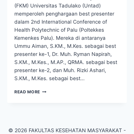
(FKM) Universitas Tadulako (Untad)
memperoleh penghargaan best presenter
dalam 2nd International Conference of
Health Polytechnic of Palu (Poltekkes
Kemenkes Palu). Mereka di antaranya
Ummu Aiman, S.KM., M.Kes. sebagai best
presenter ke-1, Dr. Muh. Ryman Napirah,
S.KM., M.Kes., M.AP., QRMA. sebagai best
presenter ke-2, dan Muh. Rizki Ashari,
S.KM., M.Kes. sebagai best…
DOSEN
READ MORE
FKM
UNTAD
PEROLEH
BEST
PRESENTER
DALAM
© 2026 FAKULTAS KESEHATAN MASYARAKAT -