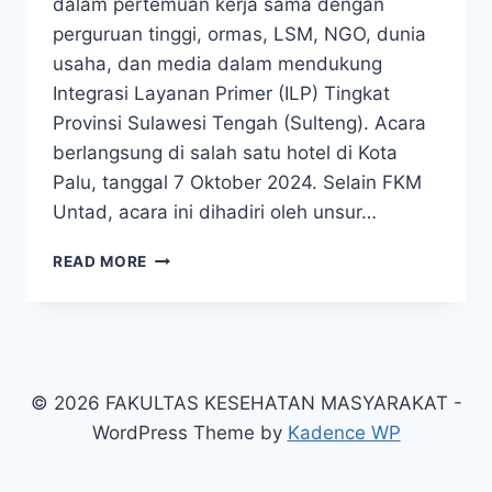
dalam pertemuan kerja sama dengan
perguruan tinggi, ormas, LSM, NGO, dunia
usaha, dan media dalam mendukung
Integrasi Layanan Primer (ILP) Tingkat
Provinsi Sulawesi Tengah (Sulteng). Acara
berlangsung di salah satu hotel di Kota
Palu, tanggal 7 Oktober 2024. Selain FKM
Untad, acara ini dihadiri oleh unsur…
FKM
READ MORE
UNTAD
IKUT
TERLIBAT
DALAM
PERTEMUAN
MENDUKUNG
© 2026 FAKULTAS KESEHATAN MASYARAKAT -
ILP
WordPress Theme by
Kadence WP
TINGKAT
PROVINSI SULTENG