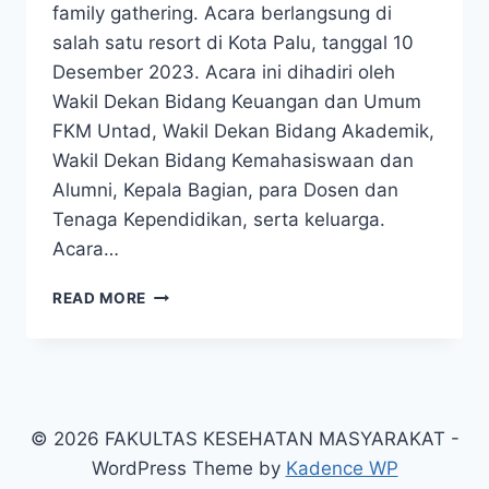
family gathering. Acara berlangsung di
salah satu resort di Kota Palu, tanggal 10
Desember 2023. Acara ini dihadiri oleh
Wakil Dekan Bidang Keuangan dan Umum
FKM Untad, Wakil Dekan Bidang Akademik,
Wakil Dekan Bidang Kemahasiswaan dan
Alumni, Kepala Bagian, para Dosen dan
Tenaga Kependidikan, serta keluarga.
Acara…
FAMILY
READ MORE
GATHERING
FKM
UNTAD,
PENUH
KEBAHAGIAAN
DAN
© 2026 FAKULTAS KESEHATAN MASYARAKAT -
KEKELUARGAAN
WordPress Theme by
Kadence WP