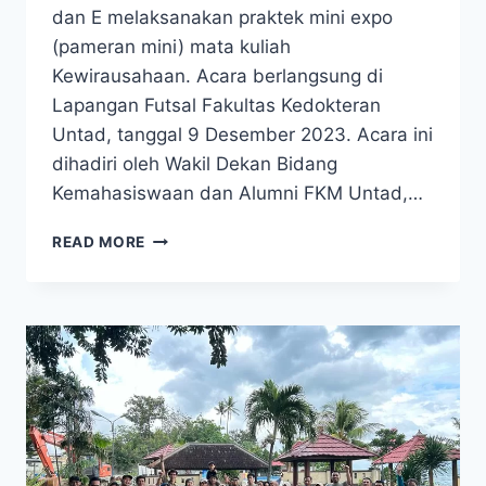
dan E melaksanakan praktek mini expo
(pameran mini) mata kuliah
Kewirausahaan. Acara berlangsung di
Lapangan Futsal Fakultas Kedokteran
Untad, tanggal 9 Desember 2023. Acara ini
dihadiri oleh Wakil Dekan Bidang
Kemahasiswaan dan Alumni FKM Untad,…
MAHASISWA
READ MORE
FKM
UNTAD
PRAKTEK
MINI
EXPO
MATA
KULIAH
KEWIRAUSAHAAN