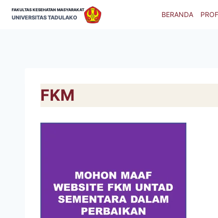
Skip
FAKULTAS KESEHATAN MASYARAKAT
BERANDA
PROF
to
UNIVERSITAS TADULAKO
content
FKM